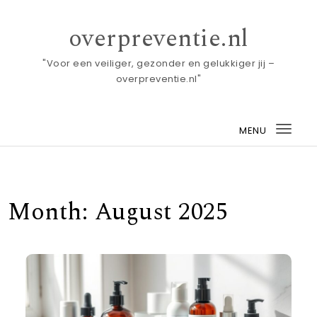
Skip to content
overpreventie.nl
"Voor een veiliger, gezonder en gelukkiger jij –
overpreventie.nl"
MENU
Togg
navi
Month:
August 2025