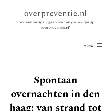
Skip to content
overpreventie.nl
"Voor een veiliger, gezonder en gelukkiger jij –
overpreventie.nl"
MENU
Togg
navi
Spontaan
overnachten in den
haag: van strand tot