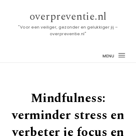
Skip to content
overpreventie.nl
"Voor een veiliger, gezonder en gelukkiger jij –
overpreventie.nl"
MENU
Togg
navi
Mindfulness:
verminder stress en
verbeter je focus en