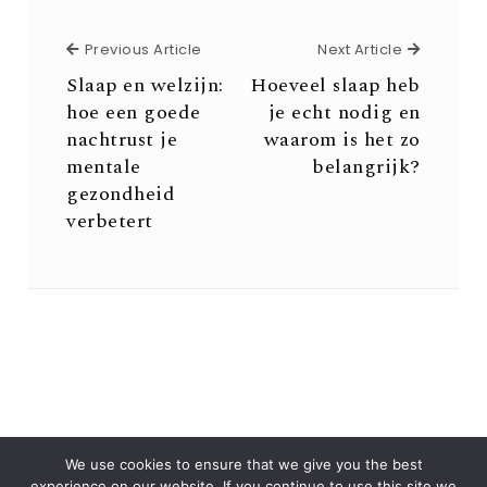
Previous Article
Next Arti
Previous Article
Next Article
Slaap en welzijn:
Hoeveel slaap heb
hoe een goede
je echt nodig en
nachtrust je
waarom is het zo
mentale
belangrijk?
gezondheid
verbetert
We use cookies to ensure that we give you the best
experience on our website. If you continue to use this site we